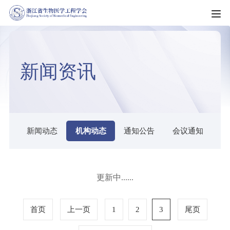
HOME
新闻资讯
走进学会
学会简介
新闻资讯
学会章程
新闻动态
新闻动态
机构动态
通知公告
会议通知
科普园地
学会制度
机构动态
科教服务
理事会名单
通知公告
更新中......
团体标准
组织架构
会员服务
会议通知
科技成果
专业委员会（分会）
首页
上一页
1
2
3
尾页
入会须知
会员风采