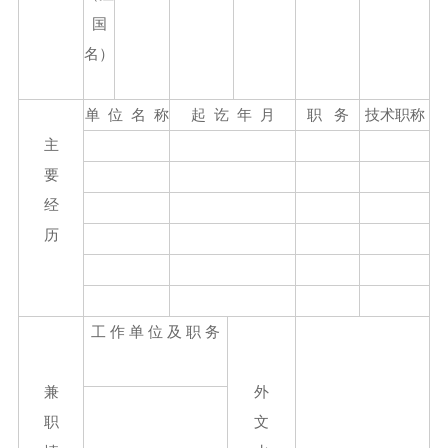
国
名）
单 位 名 称
起 讫 年 月
职 务
技术职称
主
要
经
历
工 作 单 位 及 职 务
兼
外
职
文