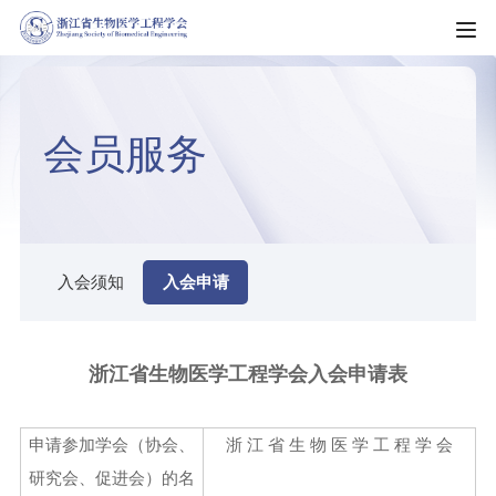
HOME
会员服务
走进学会
学会简介
新闻资讯
学会章程
新闻动态
入会须知
入会申请
科普园地
学会制度
机构动态
科教服务
理事会名单
通知公告
浙江省生物医学工程学会入会申请表
团体标准
组织架构
会员服务
会议通知
申请参加学会（协会、
浙 江 省 生 物 医 学 工 程 学 会
科技成果
专业委员会（分会）
入会须知
会员风采
研究会、促进会）的名