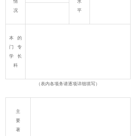
情
水
况
平
本 的
门 专
学 长
科
（表内各项务请逐项详细填写）
主
要
著