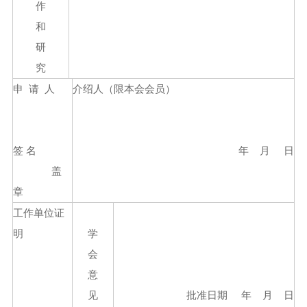
作
和
研
究
申 请 人
介绍人（限本会会员）
签 名
年 月 日
盖
章
工作单位证
明
学
会
意
见
批准日期 年 月 日