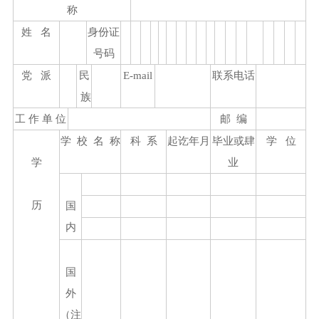
联系方式
入会申请
称
单位会员
法规标准
姓 名
身份证
个人会员
号码
法律法规
清廉建设
党 派
民
E-mail
联系电话
规范文件
族
党支部架构
会员登录
工 作 单 位
邮 编
党员活动
学 校 名 称
科 系
起讫年月
毕业或肆
学 位
注册
学
业
理论学习
历
国
内
国
外
（注