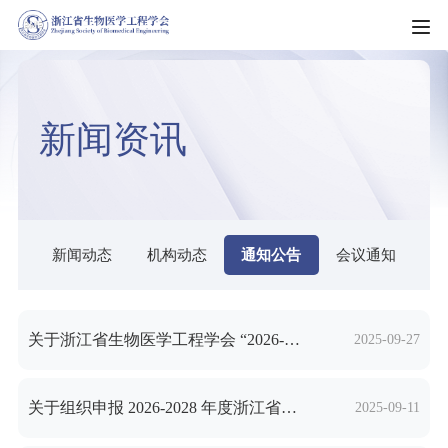
HOME
新闻资讯
走进学会
学会简介
新闻资讯
学会章程
新闻动态
新闻动态
机构动态
通知公告
会议通知
科普园地
学会制度
机构动态
科教服务
理事会名单
通知公告
关于浙江省生物医学工程学会 “2026-2028年度浙江省科协青年人才托举培养项目被托举人”提名人选的公示
2025-09-27
团体标准
组织架构
会员服务
会议通知
科技成果
专业委员会（分会）
关于组织申报 2026-2028 年度浙江省科协 青年人才托举培养项目的通知
2025-09-11
入会须知
会员风采