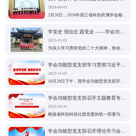
联系方式
入会申请
2024-04-01
单位会员
法规标准
3月26日，2024年浙江省科协所属学会秘书长培训班在杭州举办。会上，省科协对获评2023年度浙江省科协先进基层党组织（清廉学会）的10家省级学会进行了表彰，我学会功能型党支部位列其中。学会常务副理事长兼秘书长、党支部书记夏顺仁教授代表学会上台领奖。
个人会员
法律法规
清廉建设
学党史 强信念 跟党走 ——学会功能型党支部开展廉政警示教育主题党日活动
规范文件
2023-11-01
党支部架构
会员登录
为深入学习贯彻党的二十大精神，推动学会工作落实落细，不断提升强信念、办实事的能力，10月29日下午，学会功能型党支部专程赴西溪湿地开展廉政警示教育主题党日活动。
党员活动
注册
学会功能型党支部学习贯彻习近平总书记考察浙江重要讲话精神
理论学习
2023-11-01
10月29日下午，我学会功能型党支部开展学习贯彻习近平总书记考察浙江重要讲话精神活动。会议由支部书记夏顺仁主持。
学会功能型党支部召开主题教育专题民主生活会
2023-10-31
根据省科协科技社团党委的统一部署与要求，我学会功能型党支部于9月16日召开学习贯彻习近平新时代中国特色社会主义思想主题教育专题民主生活会。
学会功能型党支部召开理论学习会扩大会议