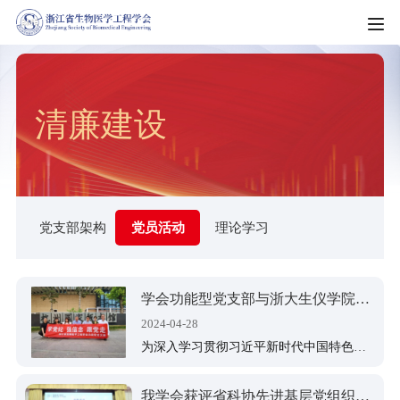
HOME
清廉建设
走进学会
学会简介
新闻资讯
学会章程
新闻动态
党支部架构
党员活动
理论学习
科普园地
学会制度
机构动态
科教服务
理事会名单
通知公告
学会功能型党支部与浙大生仪学院生医所教工支部联合开展党纪学习和红色实践活动
团体标准
组织架构
2024-04-28
会员服务
会议通知
为深入学习贯彻习近平新时代中国特色社会主义文化思想，推动党纪学习主题教育活动走深走实，4月26日下午，学会理事会功能型党支部联手浙大生仪学院生医所教工党支部赴良渚开展党纪学习和红色实践活动。
科技成果
专业委员会（分会）
入会须知
会员风采
我学会获评省科协先进基层党组织（清廉学会）