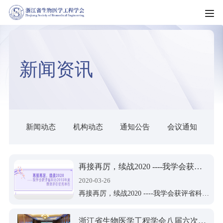
HOME
新闻资讯
走进学会
学会简介
新闻资讯
学会章程
新闻动态
新闻动态
机构动态
通知公告
会议通知
科普园地
学会制度
机构动态
科教服务
理事会名单
通知公告
再接再厉，续战2020 ----我学会获评省科协2019年度绩效评价优秀单位
团体标准
组织架构
2020-03-26
会员服务
会议通知
再接再厉，续战2020 ----我学会获评省科协2019年度绩效评价优秀单位
科技成果
专业委员会（分会）
入会须知
会员风采
浙江省生物医学工程学会八届六次常务理事会顺利召开