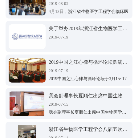
2019-08-05
4月12日，浙江省生物医学工程学会临床医
学工程专业委员会学术研讨会暨“浙中医疗
设备质量控制会议”在义乌三鼎开元名都大
关于举办2019年浙江省生物医学工程学会临床医学工程专业委员会学术研讨会暨“浙中医疗设备质量控制会议”的通知
酒店顺利召开。会议以“优质医疗装备管理
2019-07-19
资源下沉”为宗旨，旨在促进基层医疗机构
医学工程专业的发展及医疗设备质控工作
的有序开展，为基层医学工程人员提供与
2019中国之江心律与循环论坛圆满闭幕
省级专家学习交流的机会，进一步提高基
2019-07-19
层医疗机构医学工程人员的管理水平。
2019中国之江心律与循环论坛于3月15~17
日在美丽的西子湖畔之江饭店隆重召开！
从2006年开始，之江论坛已经走过了13个
我会副理事长夏顺仁出席中国生物医学工程学会地方学会联席沙龙并作大会发言
年头。参会医生从最初100多人发展到现在
2019-07-15
的800多人，专家学者遍布全国。从一个区
我会副理事长夏顺仁出席中国生物医学工程学会地方学会联席沙龙并作大会发言
域性的小型专业学术会议发展成为在省内
外具有一定影响力的综合性学术会议平
浙江省生物医学工程学会八届五次常务理事会顺利召开
台。
2019-07-11