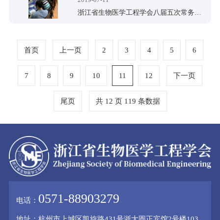
浙江省生物医学工程学会八届五次常务理事会顺利召开
首页
上一页
2
3
4
5
6
7
8
9
10
11
12
下一页
尾页
共 12 页 119 条数据
0571-88903279
电话：
地址：杭州市上城区凯旋路431号浙大圆正宾馆2号楼103