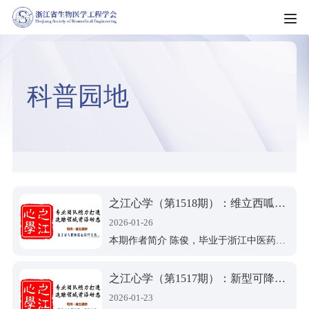
HOME
科普园地
走进学会
学会简介
新闻资讯
学会章程
新闻动态
科普园地
学会制度
机构动态
之江心学（第1518期）：维立西呱对代偿期射血分数降低型心力衰竭门诊患者总心力衰竭事件的影响
科教服务
理事会名单
2026-01-26
通知公告
本期作者简介 陈俊，毕业于浙江中医药大学，医学博士，浙江省人民医院心内科住院医师，从事心血管疾病诊治及相关研究。一作及通讯作者发表SCI论文多篇，参与多项省级课题和国家级课题。
团体标准
组织架构
会员服务
会议通知
之江心学（第1517期）：新型可降解PFO封堵器值得信赖吗
科技成果
专业委员会（分会）
入会须知
会员风采
2026-01-23