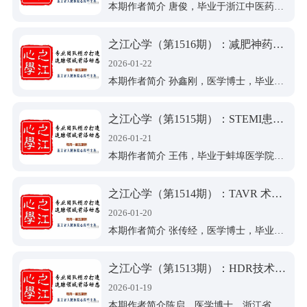
联系方式
本期作者简介 唐俊，毕业于浙江中医药大学，医学硕士，浙江省人民医院心内科住院医师，从事心血管疾病诊治及相关研究。
入会申请
单位会员
法规标准
之江心学（第1516期）：减肥神药再添新功！GLP-1药物显著降低肥胖者房颤消融后复发风险
个人会员
法律法规
2026-01-22
清廉建设
本期作者简介 孙鑫刚，医学博士，毕业于浙江大学，浙江省人民医院心内科住院医师，主要从事心血管疾病的临床与基础，以第一作者发表SCI文章5篇。
规范文件
党支部架构
会员登录
之江心学（第1515期）：STEMI患者非罪犯血管斑块破裂的长期临床结局
党员活动
2026-01-21
注册
本期作者简介 王伟，毕业于蚌埠医学院，医学硕士，浙江省人民医院心内科住院医师，从事心血管疾病诊治及相关研究。
理论学习
之江心学（第1514期）：TAVR 术中脑栓塞保护（CEP）：高容量中心真实世界证据——卒中风险显著降低
2026-01-20
本期作者简介 张传经，医学博士，毕业于宁波大学，浙江省人民医院心内科住院医师，从事心血管疾病诊治及相关研究。以第一作者身份发表SCI论文5篇，参与多项省级和国家级课题。
之江心学（第1513期）：HDR技术用于CTO开通的再探索：血管内超声评估安全可靠
2026-01-19
本期作者简介陈启，医学博士，浙江省人民医院心内科医师，毕业于浙江大学医学院，擅长冠心病、先心病、心律失常的诊治及动脉粥样硬化相关基础研究，目前主要从事于冠心病的介入治疗，以第一作者发表SCI文章7篇，参与多项国家级和省部级课题。