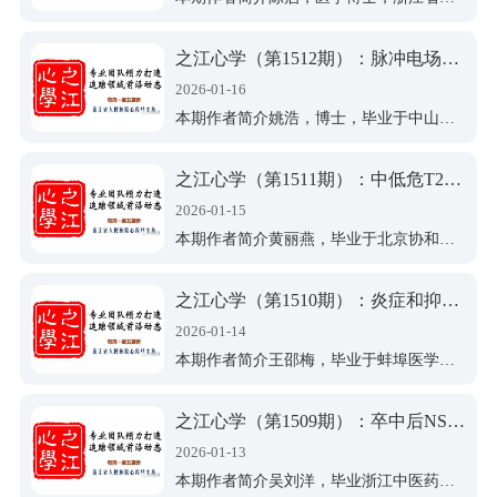
之江心学（第1512期）：脉冲电场消融后急性肾损伤与溶血：常规水化方案下器械类型的影响
2026-01-16
本期作者简介姚浩，博士，毕业于中山大学，专业方向为心脏电生理，2019年7月参加工作，主要从事各种常见以及疑难的心律失常诊治等相关工作。
之江心学（第1511期）：中低危T2DM患者的心血管疾病一级预防：目标试验模拟研究支持他汀的长期获益
2026-01-15
本期作者简介黄丽燕，毕业于北京协和医学院，医学博士，浙江省人民医院心内科住院医师，从事心血管疾病诊治及相关研究。一作发表SCI论文8篇，中文核心期刊1篇，国际会议口头汇报/壁报展示6次，最佳口头汇报奖1次。参与多项国家级课题。
之江心学（第1510期）：炎症和抑郁在慢性疼痛与高血压的中介作用
2026-01-14
本期作者简介王邵梅，毕业于蚌埠医学院，医学硕士，浙江省人民医院心内科住院医师，从事心血管疾病诊治及相关研究。发表SCI科研论文2篇，参与多项省级课题与国家级课题。
之江心学（第1509期）：卒中后NSVT：被忽视的风险标志与临床启示
2026-01-13
本期作者简介吴刘洋，毕业浙江中医药大学，医学硕士，浙江省人民医院心内科住院医师，从事心血管疾病诊治及相关研究。